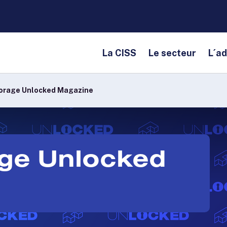
La CISS
Le secteur
L´a
torage Unlocked Magazine
age Unlocked