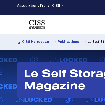
Association :
French CISS
Skip to content
CISS Homepage
Publications
Le Self S
Le Self Stor
Magazine