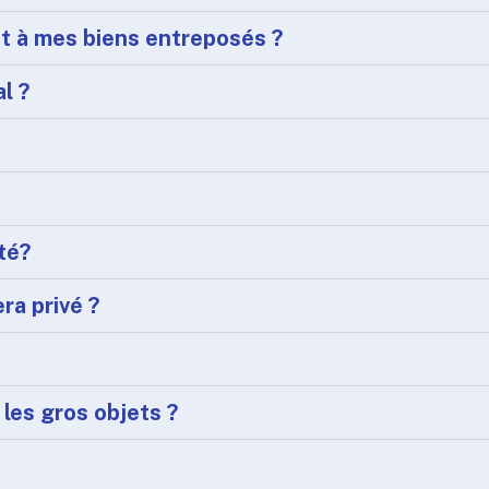
nt à mes biens entreposés ?
l ?
té?
ra privé ?
 les gros objets ?