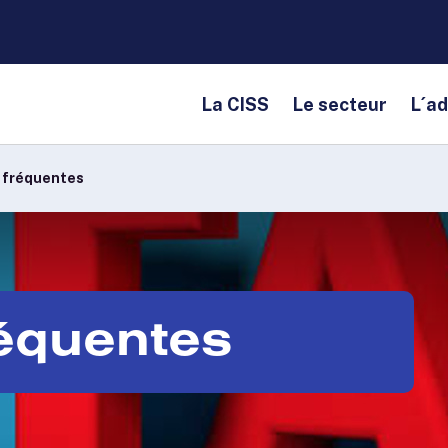
La CISS
Le secteur
L´a
 fréquentes
réquentes